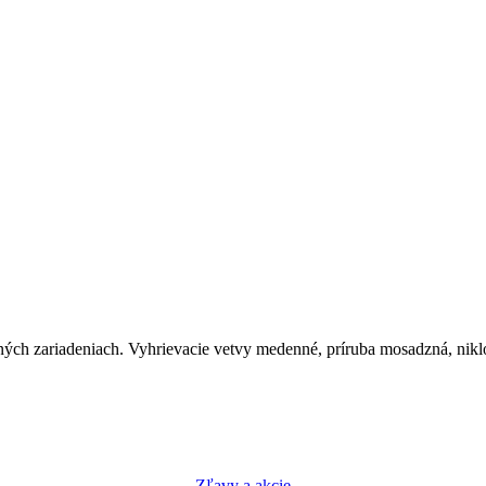
bných zariadeniach. Vyhrievacie vetvy medenné, príruba mosadzná, nik
Zľavy a akcie