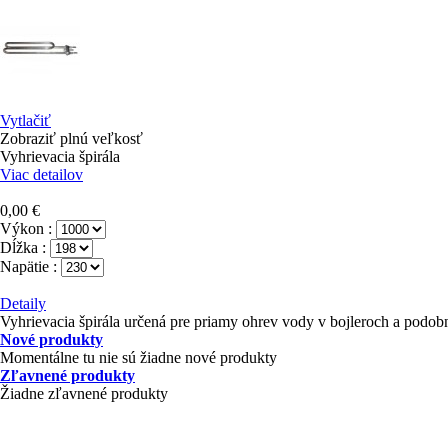
Vytlačiť
Zobraziť plnú veľkosť
Vyhrievacia špirála
Viac detailov
0,00 €
Výkon :
Dĺžka :
Napätie :
Detaily
Vyhrievacia špirála určená pre priamy ohrev vody v bojleroch a podo
Nové produkty
Momentálne tu nie sú žiadne nové produkty
Zľavnené produkty
Žiadne zľavnené produkty