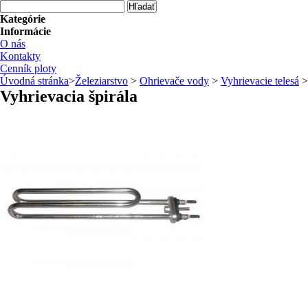
Kategórie
Informácie
O nás
Kontakty
Cenník ploty
Úvodná stránka
>
Železiarstvo
>
Ohrievače vody
>
Vyhrievacie telesá
>
Vyhrievacia špirála